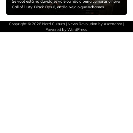
Se você está na dúvida se vale ou não a pena comprar o novo
Call of Duty: Black Ops 6, então, veja o que achamos
novembro 6, 2024
Copyright © 2026
Nerd Cultura
| News Revolution by
Ascendoor
|
Powered by
WordPress
.