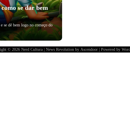
a como se dar bem
d e se dê bem logo no começo do
ight © 2026
Nerd Cultura
| News Revolution by
Ascendoor
| Powered by
Word