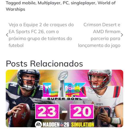
Tagged
mobile
,
Multiplayer
,
PC
,
singleplayer
,
World of
Warships
Navegação
Veja a Equipe 2 de craques do
Crimson Desert e
EA Sports FC 26, com o
AMD firmam
de
próximo grupo de talentos do
parceria para
Post
futebol
lançamento do jogo
Posts Relacionados