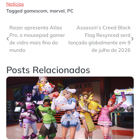
Notícias
Tagged
gamescom
,
marvel
,
PC
Navegação
Razer apresenta Atlas
Assassin’s Creed Black
Pro, o mousepad gamer
Flag Resynced será
de
de vidro mais fino do
lançado globalmente em 9
Post
mundo
de julho de 2026
Posts Relacionados