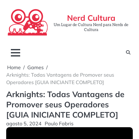
Skip
to
Nerd Cultura
content
Um Lugar de Cultura Nerd para Nerds de
Cultura
Home
Games
Arknights: Todas Vantagens de Promover seus
Operadores [GUIA INICIANTE COMPLETO]
Arknights: Todas Vantagens de
Promover seus Operadores
[GUIA INICIANTE COMPLETO]
agosto 5, 2024
Paulo Fabris