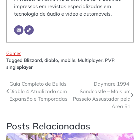
impressos em revistas especializadas em
tecnologia de áudio e vídeo e automóveis.
Games
Tagged
Blizzard
,
diablo
,
mobile
,
Multiplayer
,
PVP
,
singleplayer
Navegação
Guia Completo de Builds
Daymare 1994:
Diablo 4 Atualizado com
Sandcastle – Mais um
de
Expansão e Temporadas
Passeio Assustador pela
Post
Área 51
Posts Relacionados