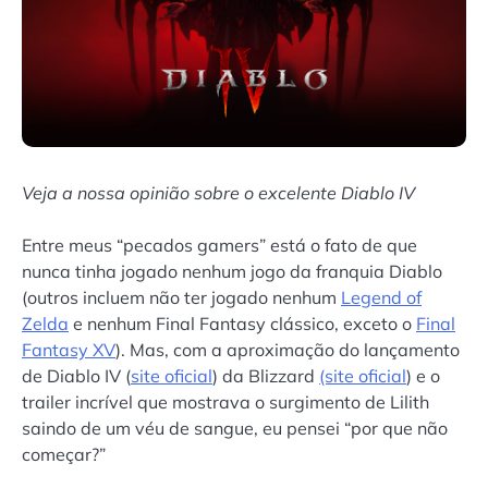
Veja a nossa opinião sobre o excelente Diablo IV
Entre meus “pecados gamers” está o fato de que
nunca tinha jogado nenhum jogo da franquia Diablo
(outros incluem não ter jogado nenhum
Legend of
Zelda
e nenhum Final Fantasy clássico, exceto o
Final
Fantasy XV
). Mas, com a aproximação do lançamento
de Diablo IV (
site oficial
) da Blizzard
(site oficial
) e o
trailer incrível que mostrava o surgimento de Lilith
saindo de um véu de sangue, eu pensei “por que não
começar?”