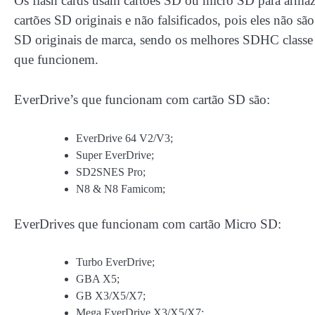
Os flash cards usam cartões SD ou micro SD para armaze
cartões SD originais e não falsificados, pois eles não 
SD originais de marca, sendo os melhores SDHC classe
que funcionem.
EverDrive’s que funcionam com cartão SD são:
EverDrive 64 V2/V3;
Super EverDrive;
SD2SNES Pro;
N8 & N8 Famicom;
EverDrives que funcionam com cartão Micro SD:
Turbo EverDrive;
GBA X5;
GB X3/X5/X7;
Mega EverDrive X3/X5/X7;