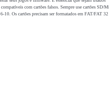
nar seus jogos e firmware. É essencial que sejam usados
são compatíveis com cartões falsos. Sempre use cartões SD/M
 6-10. Os cartões precisam ser formatados em FAT/FAT 32