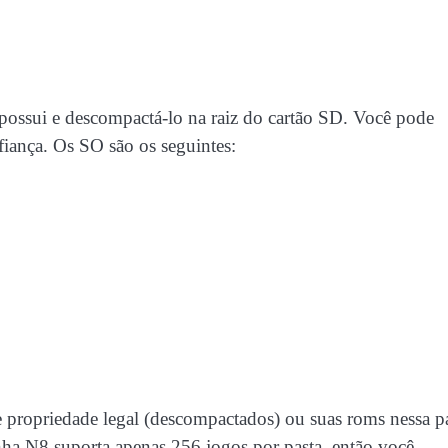
 possui e descompactá-lo na raiz do cartão SD. Você pode
iança. Os SO são os seguintes:
 propriedade legal (descompactados) ou suas roms nessa pa
nha N8 suporta apenas 256 jogos por pasta, então você