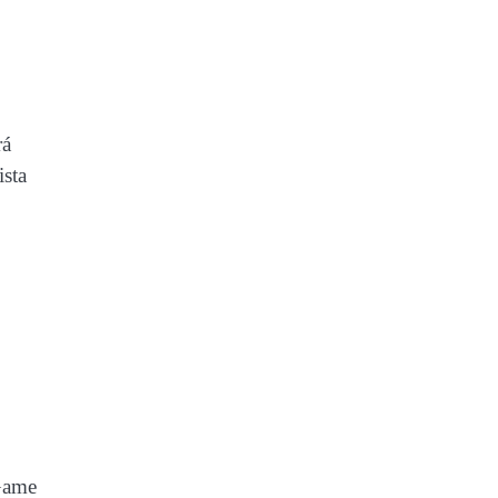
rá
ista
 Game