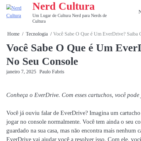
Nerd Cultura
Skip
to
N
Um Lugar de Cultura Nerd para Nerds de
content
Cultura
Home
Tecnologia
Você Sabe O Que é Um EverDrive? Saiba 
Você Sabe O Que é Um Ever
No Seu Console
janeiro 7, 2025
Paulo Fabris
Conheça o EverDrive. Com esses cartuchos, você pode j
Você já ouviu falar de EverDrive? Imagina um cartucho
jogar no console normalmente. Você tem ainda o seu c
guardado na sua casa, mas não encontra mais nenhum car
EverDrive vai ajudar você a resolver isso. Com ele, voc