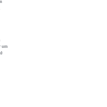
em
.
h
ar um
cê