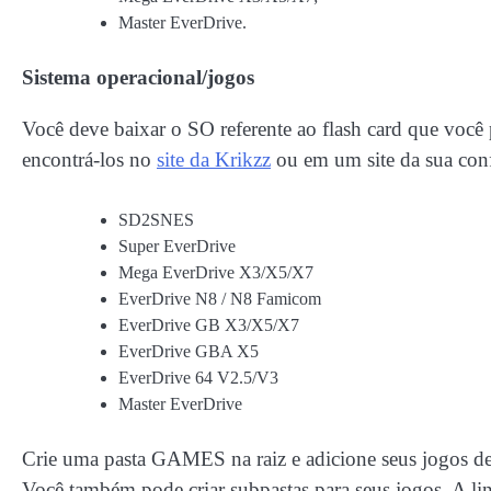
Master EverDrive.
Sistema operacional/jogos
Você deve baixar o SO referente ao flash card que você
encontrá-los no
site da Krikzz
ou em um site da sua conf
SD2SNES
Super EverDrive
Mega EverDrive X3/X5/X7
EverDrive N8 / N8 Famicom
EverDrive GB X3/X5/X7
EverDrive GBA X5
EverDrive 64 V2.5/V3
Master EverDrive
Crie uma pasta GAMES na raiz e adicione seus jogos de
Você também pode criar subpastas para seus jogos. A li