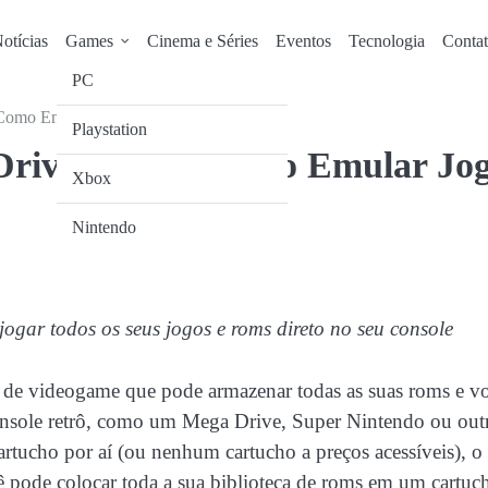
otícias
Games
Cinema e Séries
Eventos
Tecnologia
Conta
PC
Como Emular Jogos No Seu Console
Playstation
Drive? Saiba Como Emular Jo
Xbox
Nintendo
ogar todos os seus jogos e roms direto no seu console
 de videogame que pode armazenar todas as suas roms e v
onsole retrô, como um Mega Drive, Super Nintendo ou out
tucho por aí (ou nenhum cartucho a preços acessíveis), o
ê pode colocar toda a sua biblioteca de roms em um cartuc