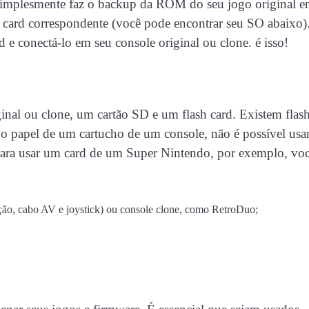
 simplesmente faz o backup da ROM do seu jogo original 
 card correspondente (você pode encontrar seu SO abaixo)
d e conectá-lo em seu console original ou clone. é isso!
inal ou clone, um cartão SD e um flash card. Existem flas
z o papel de um cartucho de um console, não é possível us
ara usar um card de um Super Nintendo, por exemplo, vo
ção, cabo AV e joystick) ou console clone, como RetroDuo;