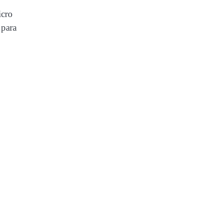
icro
 para