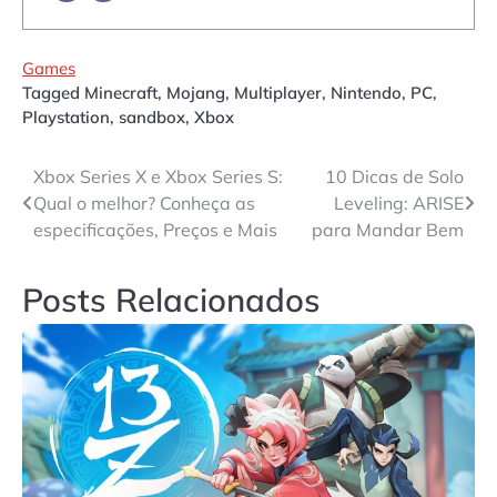
Games
Tagged
Minecraft
,
Mojang
,
Multiplayer
,
Nintendo
,
PC
,
Playstation
,
sandbox
,
Xbox
Navegação
Xbox Series X e Xbox Series S:
10 Dicas de Solo
Qual o melhor? Conheça as
Leveling: ARISE
de
especificações, Preços e Mais
para Mandar Bem
Post
Posts Relacionados