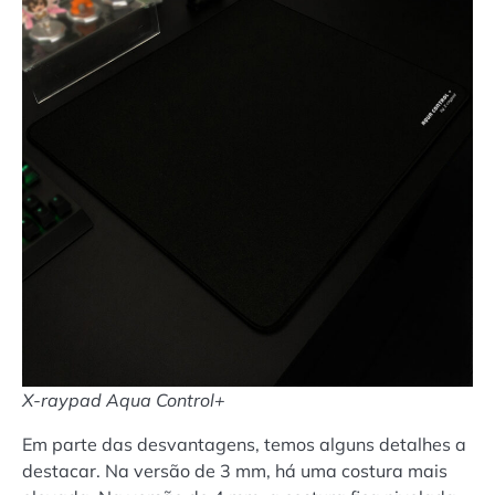
X-raypad Aqua Control+
Em parte das desvantagens, temos alguns detalhes a
destacar. Na versão de 3 mm, há uma costura mais