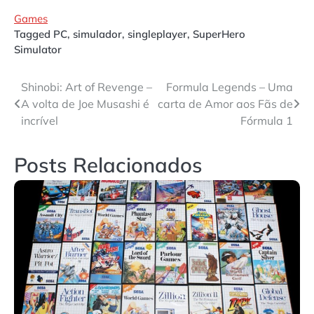
Games
Tagged
PC
,
simulador
,
singleplayer
,
SuperHero
Simulator
Navegação
Shinobi: Art of Revenge –
Formula Legends – Uma
A volta de Joe Musashi é
carta de Amor aos Fãs de
de
incrível
Fórmula 1
Post
Posts Relacionados