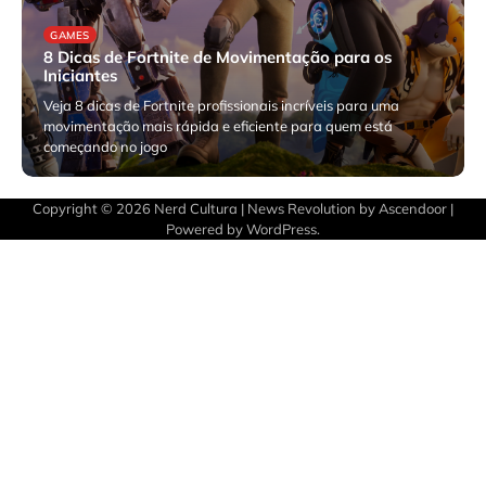
GAMES
8 Dicas de Fortnite de Movimentação para os
Iniciantes
Veja 8 dicas de Fortnite profissionais incríveis para uma
movimentação mais rápida e eficiente para quem está
começando no jogo
agosto 21, 2024
Copyright © 2026
Nerd Cultura
| News Revolution by
Ascendoor
|
Powered by
WordPress
.