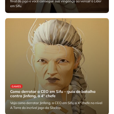
final do jogo e você conseguir sua vingança ao vencer o Líder
em Sifu.
julho 23, 2025
GAMES
Como derrotar a CEO em Sifu – guia de batalha
contra Jinfeng, a 4° chefe
Veja como derrotar Jinfeng, a CEO em Sifu, a 4° chefe no nível
A Torre do incrível jogo da Sloclap.