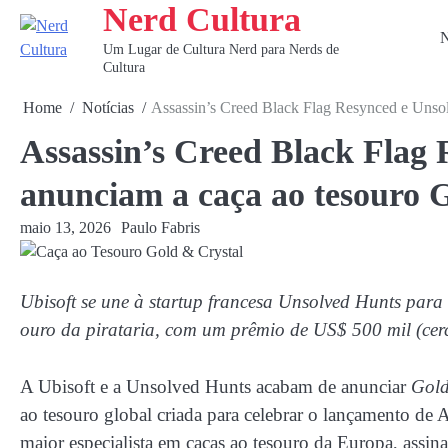
Nerd Cultura
Skip
to
N
Um Lugar de Cultura Nerd para Nerds de
content
Cultura
Home
Notícias
Assassin’s Creed Black Flag Resynced e Unso
Assassin’s Creed Black Flag
anunciam a caça ao tesouro 
maio 13, 2026
Paulo Fabris
Ubisoft se une à startup francesa Unsolved Hunts para
ouro da pirataria, com um prêmio de US$ 500 mil (cer
A Ubisoft e a Unsolved Hunts acabam de anunciar
Gold
ao tesouro global criada para celebrar o lançamento d
maior especialista em caças ao tesouro da Europa, assin