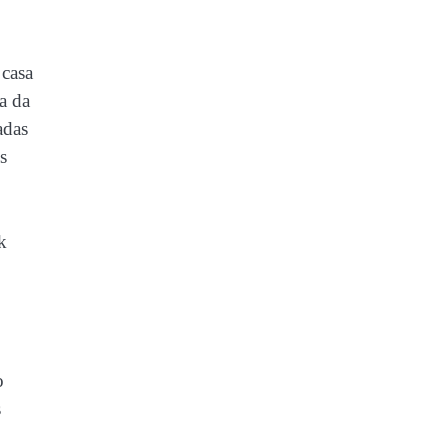
 casa
a da
adas
s
k
o
s