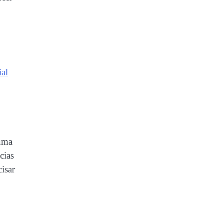
ial
 uma
cias
isar