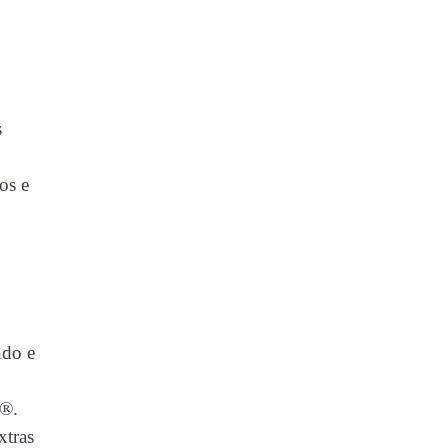
s
os e
ndo e
n®.
xtras