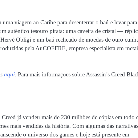
a uma viagem ao Caribe para desenterrar o baú e levar para
 autêntico tesouro pirata: uma caveira de cristal — réplic
ês Hervé Obligi e um baú recheado de moedas de ouro cunh
produzidas pela AuCOFFRE, empresa especialista em metai
as
aqui
.
Para mais informações sobre Assassin’s Creed Blac
s Creed já vendeu mais de 230 milhões de cópias em todo 
es mais vendidas da história. Com algumas das narrativa
transcende o universo dos games e hoje está presente em