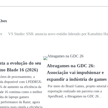
Xbox
er
VS Studio: SNK anuncia novo estúdio liderado por Katsuhiro Ha
nta a evolução do seu
Abragames na GDC 26:
ino Blade 16 (2026)
Associação vai impulsionar e
leos de processamento, a
expandir a indústria de games
ida disponível com LPDDR5X-
Por meio do Brazil Games, projeto setorial 
 de aumento na eficiência da
exportação realizado em parceria com a
lade 16 continua como o melhor
ApexBrasil, a Abragames na GDC 26…
inha de laptops gamers
a performance da Razer, agora
mória mais rápida e eficiência