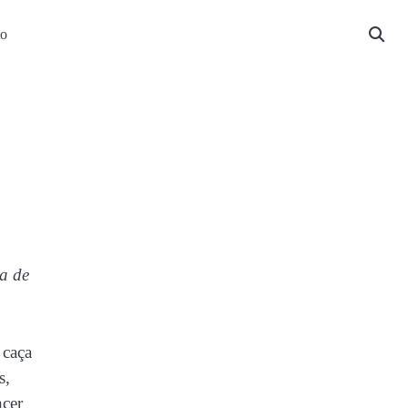
to
a de
 caça
s,
ncer