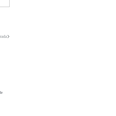
rada
de