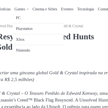
otícias
Games
Cinema e Séries
Eventos
Tecnologia
Conta
PC
lved Hunts anunciam a caça ao tesouro Gold & Crystal
Playstation
 Resynced e Unsolved Hunts
Xbox
Gold & Crystal
Nintendo
 criar uma gincana global Gold & Crystal
inspirada na er
ca R$ 2,5 milhões)
 & Crystal – O Tesouro Perdido de Edward Kenway
, uma
e Assassin’s Creed™ Black Flag Resynced. A Unsolved Hunt
a a experiência ao lado da Ubisoft. O prêmio para quem ve