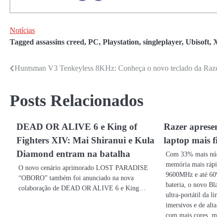
Notícias
Tagged
assassins creed
,
PC
,
Playstation
,
singleplayer
,
Ubisoft
,
Huntsman V3 Tenkeyless 8KHz: Conheça o novo teclado da Raz
Navegação
de
Posts Relacionados
Post
DEAD OR ALIVE 6 e King of
Razer aprese
Fighters XIV: Mai Shiranui e Kula
laptop mais f
Diamond entram na batalha
Com 33% mais núc
memória mais ráp
O novo cenário aprimorado LOST PARADISE
9600MHz e até 60%
“OBORO” também foi anunciado na nova
bateria, o novo B
colaboração de DEAD OR ALIVE 6 e King…
ultra-portátil da l
imersivos e de alt
com mais cores, me