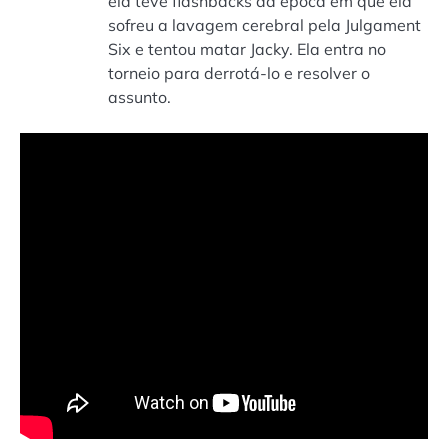
ela teve flashbacks da época em que ela
sofreu a lavagem cerebral pela Julgament
Six e tentou matar Jacky. Ela entra no
torneio para derrotá-lo e resolver o
assunto.