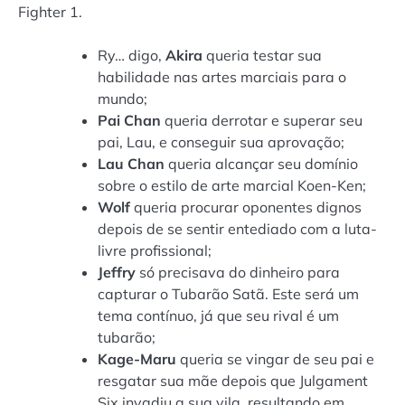
Fighter 1.
Ry… digo,
Akira
queria testar sua
habilidade nas artes marciais para o
mundo;
Pai
Chan
queria derrotar e superar seu
pai, Lau, e conseguir sua aprovação;
Lau
Chan
queria alcançar seu domínio
sobre o estilo de arte marcial Koen-Ken;
Wolf
queria procurar oponentes dignos
depois de se sentir entediado com a luta-
livre profissional;
Jeffry
só precisava do dinheiro para
capturar o Tubarão Satã. Este será um
tema contínuo, já que seu rival é um
tubarão;
Kage-Maru
queria se vingar de seu pai e
resgatar sua mãe depois que Julgament
Six invadiu a sua vila, resultando em