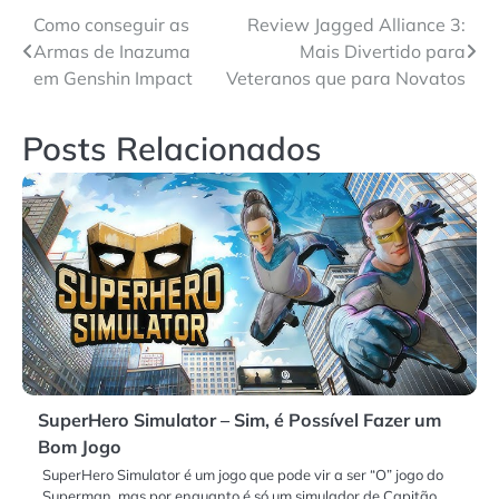
Navegação
Como conseguir as
Review Jagged Alliance 3:
Armas de Inazuma
Mais Divertido para
de
em Genshin Impact
Veteranos que para Novatos
Post
Posts Relacionados
SuperHero Simulator – Sim, é Possível Fazer um
Bom Jogo
SuperHero Simulator é um jogo que pode vir a ser “O” jogo do
Superman, mas por enquanto é só um simulador de Capitão