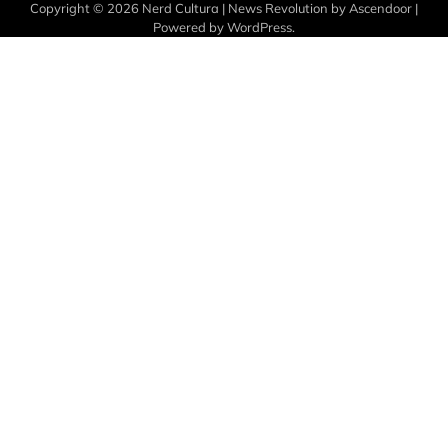
Copyright © 2026
Nerd Cultura
| News Revolution by
Ascendoor
|
Powered by
WordPress
.