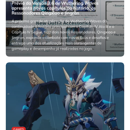
Prévia da Versão 3.6 de Wuthering Waves
apresenta novos capítulos da história, os
Ressonadores Qingxiao e Jingran
A próxima grande atualização de Wuthering Waves dá
continuidade à história principal com o Capítulo IV Ato III e o
Capítulo IV Segue, traz dois novos Ressonadores, Qingxiao e
Jingran, expande o combate com novos Ecos e desafios e
entrega uma das atualizações mais abrangentes de
gameplay e desempenho já realizadas no jogo.
agosto 8, 2026
GAMES