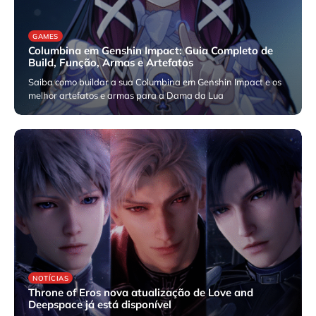
GAMES
Columbina em Genshin Impact: Guia Completo de
Build, Função, Armas e Artefatos
Saiba como buildar a sua Columbina em Genshin Impact e os
melhor artefatos e armas para a Dama da Lua
janeiro 8, 2026
NOTÍCIAS
Throne of Eros nova atualização de Love and
Deepspace já está disponível