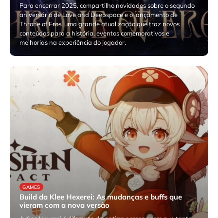
Para encerrar 2025, compartilho novidades sobre o segundo
aniversário de Love and Deepspace e o lançamento de
Throne of Eros, uma grande atualização que traz novos
conteúdos para a história, eventos comemorativos e
melhorias na experiência do jogador.
janeiro 1, 2026
GAMES
Build da Klee Hexerei: As mudanças e buffs que
vieram com a nova versão