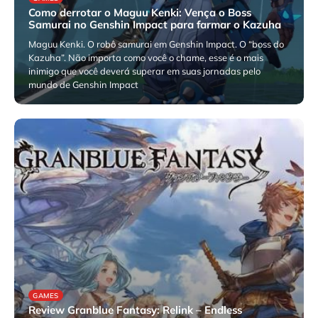
Como derrotar o Maguu Kenki: Vença o Boss
Samurai no Genshin Impact para farmar o Kazuha
Maguu Kenki. O robô samurai em Genshin Impact. O “boss do
Kazuha”. Não importa como você o chame, esse é o mais
inimigo que você deverá superar em suas jornadas pelo
mundo de Genshin Impact
agosto 7, 2026
GAMES
Review Granblue Fantasy: Relink – Endless