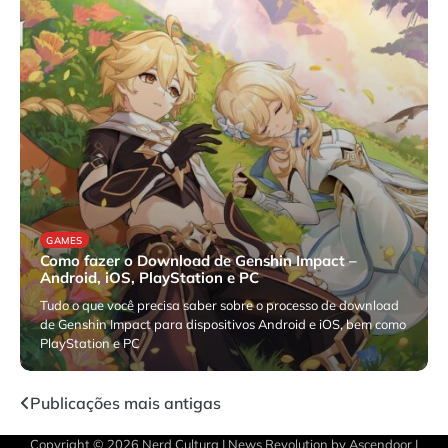
GAMES
Como fazer o Download de Genshin Impact –
Android, iOS, PlayStation e PC
Tudo o que você precisa saber sobre o processo de download
de Genshin Impact para dispositivos Android e iOS, bem como
PlayStation e PC
novembro 18, 2025
Navegação
Publicações mais antigas
por
Copyright © 2026
Nerd Cultura
| News Revolution by
Ascendoor
|