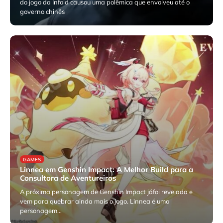
do jogo da Infold causou uma polêmica que envolveu até o
governo chinês
julho 3, 2026
GAMES
Linnea em Genshin Impact: A Melhor Build para a
Consultora de Aventureiros
A próxima personagem de Genshin Impact jáfoi revelada e
vem para quebrar ainda mais o jogo. Linnea é uma
personagem…