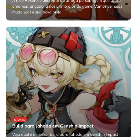
A Klee Hexerei é diferente da antiga personagem que tanto
amamos lançada lá nos primórdios do game. Vamos ver suas
mudanças e sua nova build
dezembro 10, 2025
GAMES
Build para Jahoda em Genshin Impact
Veja qual é a melhor build para Jahoda em Genshin Impact