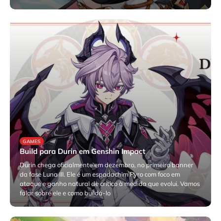
dezembro 4, 2025
GAMES
Build para Durin em Genshin Impact
Durin chega oficialmente em dezembro, no primeiro banner
da fase Luna III. Ele é um espadachim Pyro com foco em
ataque e ganho natural de crítico à medida que evolui. Vamos
falar sobre ele e como buildá-lo
novembro 26, 2025