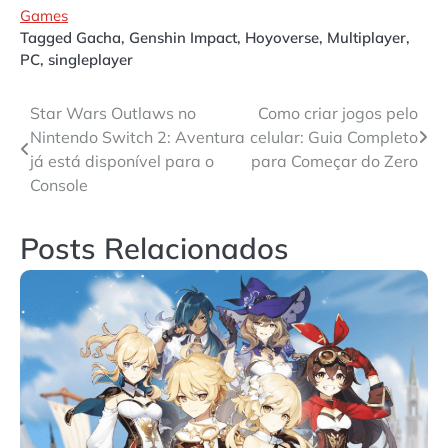
Games
Tagged
Gacha
,
Genshin Impact
,
Hoyoverse
,
Multiplayer
,
PC
,
singleplayer
Navegação
Star Wars Outlaws no
Como criar jogos pelo
Nintendo Switch 2: Aventura
celular: Guia Completo
de
já está disponível para o
para Começar do Zero
Post
Console
Posts Relacionados