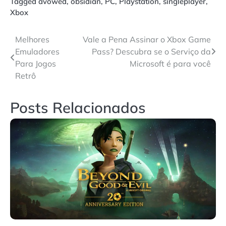
Tagged
avowed
,
obsidian
,
PC
,
Playstation
,
singleplayer
,
Xbox
Navegação
Melhores
Vale a Pena Assinar o Xbox Game
Emuladores
Pass? Descubra se o Serviço da
de
Para Jogos
Microsoft é para você
Post
Retrô
Posts Relacionados