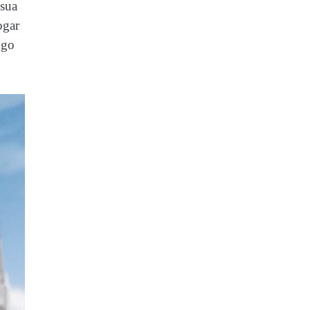
 sua
ogar
ogo