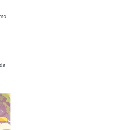
omo
ode