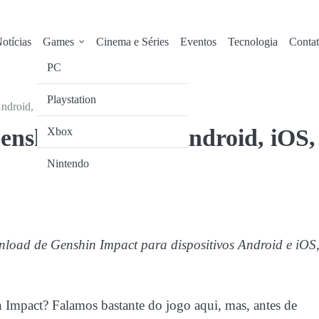
otícias
Games
Cinema e Séries
Eventos
Tecnologia
Conta
PC
Playstation
droid, iOS, PlayStation e PC
nshin Impact – Android, iOS,
Xbox
Nintendo
nload de Genshin Impact para dispositivos Android e iOS
 Impact? Falamos bastante do jogo aqui, mas, antes de