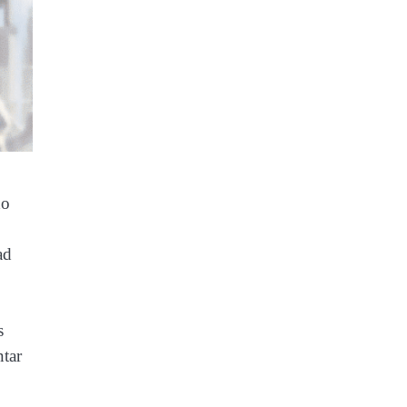
do
ad
s
ntar