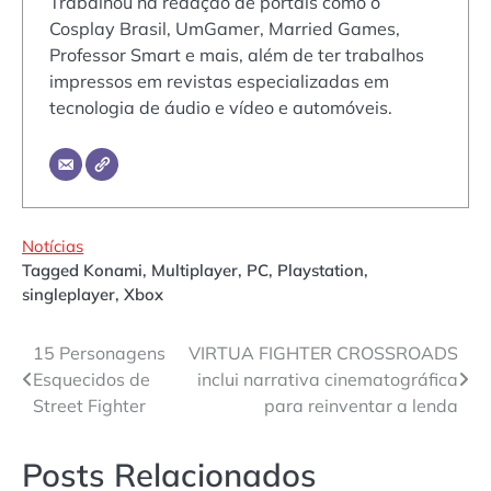
Trabalhou na redação de portais como o
Cosplay Brasil, UmGamer, Married Games,
Professor Smart e mais, além de ter trabalhos
impressos em revistas especializadas em
tecnologia de áudio e vídeo e automóveis.
Notícias
Tagged
Konami
,
Multiplayer
,
PC
,
Playstation
,
singleplayer
,
Xbox
Navegação
15 Personagens
VIRTUA FIGHTER CROSSROADS
Esquecidos de
inclui narrativa cinematográfica
de
Street Fighter
para reinventar a lenda
Post
Posts Relacionados