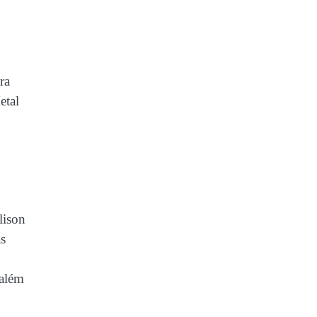
ra
etal
lison
as
 além