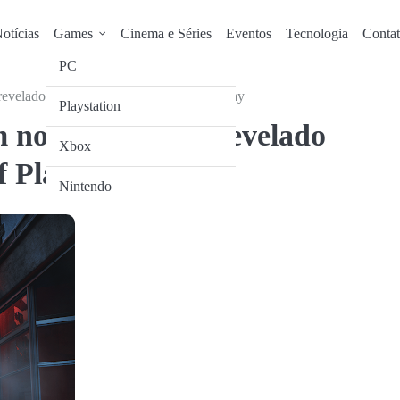
otícias
Games
Cinema e Séries
Eventos
Tecnologia
Conta
PC
evelado durante o PlayStation State of Play
Playstation
ovo trailer foi revelado
Xbox
f Play
Nintendo