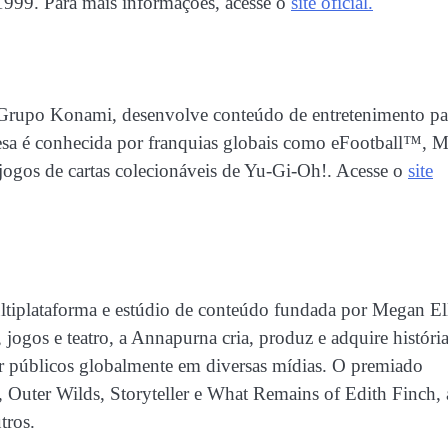
999. Para mais informações, acesse o
site oficial.
 Grupo Konami, desenvolve conteúdo de entretenimento pa
resa é conhecida por franquias globais como eFootball™, M
 jogos de cartas colecionáveis de ​​Yu-Gi-Oh!. Acesse o
site
iplataforma e estúdio de conteúdo fundada por Megan El
jogos e teatro, a Annapurna cria, produz e adquire históri
çar públicos globalmente em diversas mídias. O premiado
y, Outer Wilds, Storyteller e What Remains of Edith Finch,
tros.