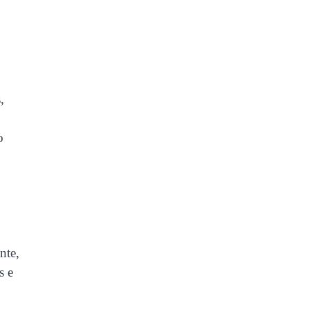
,
o
nte,
s e