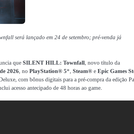
nfall será lançado em 24 de setembro; pré-venda já
ncia que
SILENT HILL: Townfall
, novo título da
 de 2026
, no
PlayStation® 5
*,
Steam®
e
Epic Games St
e Deluxe, com bônus digitais para a pré-compra da edição P
nclui acesso antecipado de 48 horas ao game.