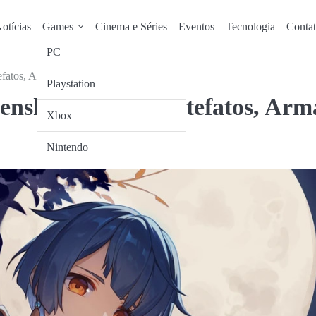
otícias
Games
Cinema e Séries
Eventos
Tecnologia
Conta
PC
efatos, Armas e mais
Playstation
enshin Impact: Artefatos, Arm
Xbox
Nintendo