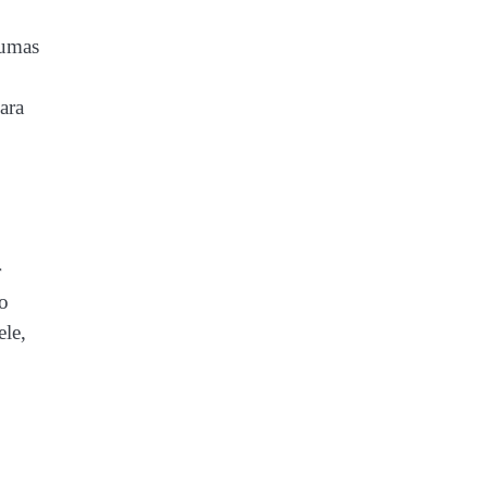
gumas
ara
r
do
ele,