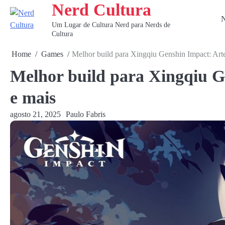
Nerd Cultura
Skip
to
N
Um Lugar de Cultura Nerd para Nerds de
content
Cultura
Home
Games
Melhor build para Xingqiu Genshin Impact: Art
Melhor build para Xingqiu G
e mais
agosto 21, 2025
Paulo Fabris