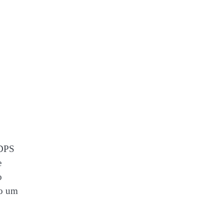
 DPS
e
o
lo um