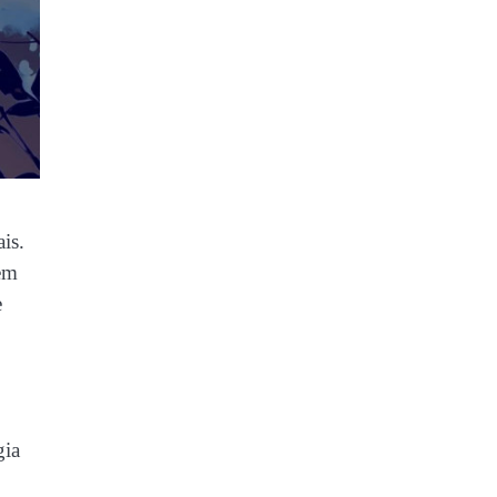
is.
em
e
gia