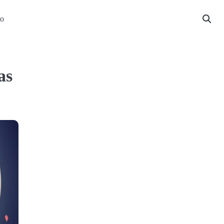
to
as