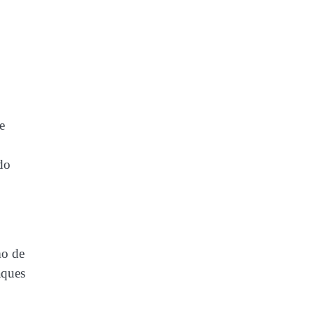
e
do
mo de
aques