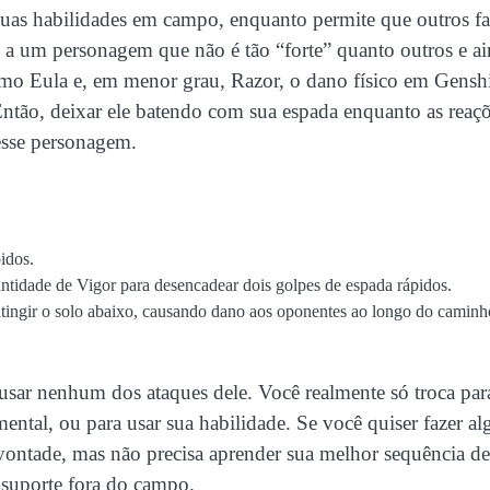
suas habilidades em campo, enquanto permite que outros f
o a um personagem que não é tão “forte” quanto outros e a
como Eula e, em menor grau, Razor, o dano físico em Gensh
ntão, deixar ele batendo com sua espada enquanto as reaç
esse personagem.
idos.
idade de Vigor para desencadear dois golpes de espada rápidos.
tingir o solo abaixo, causando dano aos oponentes ao longo do caminh
usar nenhum dos ataques dele. Você realmente só troca para
mental, ou para usar sua habilidade. Se você quiser fazer al
 vontade, mas não precisa aprender sua melhor sequência de
suporte fora do campo.