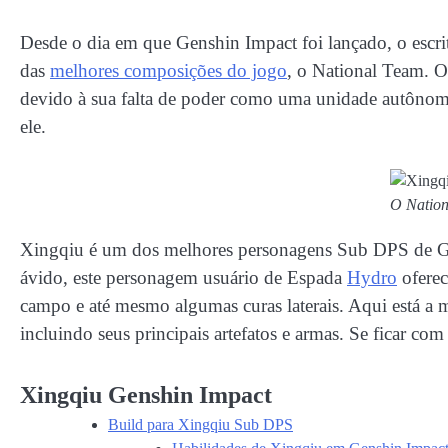
Desde o dia em que Genshin Impact foi lançado, o escr
das
melhores composições do jogo
, o National Team. O
devido à sua falta de poder como uma unidade autônom
ele.
O Natio
Xingqiu é um dos melhores personagens Sub DPS de Gen
ávido, este personagem usuário de Espada
Hydro
oferec
campo e até mesmo algumas curas laterais. Aqui está a m
incluindo seus principais artefatos e armas. Se ficar co
Xingqiu Genshin Impact
Build para Xingqiu Sub DPS