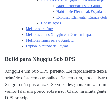
Habilidades de Xingqiu em Genshin Impac
Ataque Normal: Estilo Guhua
Habilidade Elemental: Espada de
Explosão Elemental: Espada Guh
Constelações
Melhores artefatos
Melhores armas Xingqiu em Genshin Impact
Melhores Times para o Xingqiu
Explore o mundo de Teyvat
Build para Xingqiu Sub DPS
Xingqiu é um Sub DPS perfeito. Ele rapidamente deixa 
primários fazerem o trabalho. Ele tem cura, pode ativa
Xingqiu não possa fazer. Se você deseja maximizar o i
vamos falar um pouco sobre isso. Claro, há muita gente
DPS principal.