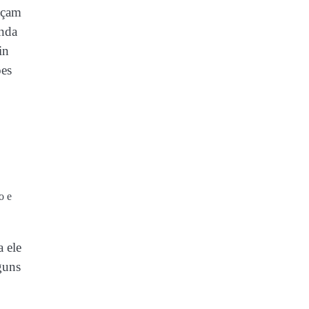
açam
inda
in
ões
o e
 ele
guns