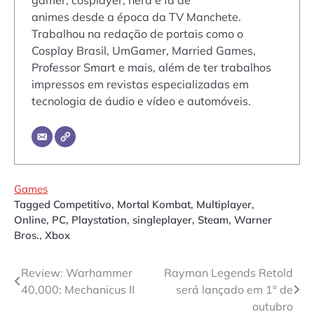
gamer, cosplayer, nerd e fã de
animes desde a época da TV Manchete.
Trabalhou na redação de portais como o
Cosplay Brasil, UmGamer, Married Games,
Professor Smart e mais, além de ter trabalhos
impressos em revistas especializadas em
tecnologia de áudio e vídeo e automóveis.
Games
Tagged
Competitivo
,
Mortal Kombat
,
Multiplayer
,
Online
,
PC
,
Playstation
,
singleplayer
,
Steam
,
Warner
Bros.
,
Xbox
Navegação
Review: Warhammer
Rayman Legends Retold
40,000: Mechanicus II
será lançado em 1° de
de
outubro