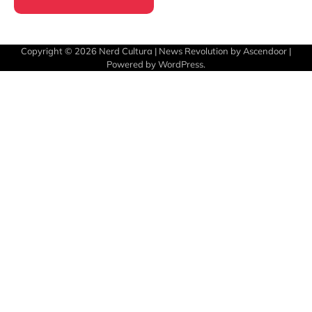
Copyright © 2026
Nerd Cultura
| News Revolution by
Ascendoor
|
Powered by
WordPress
.