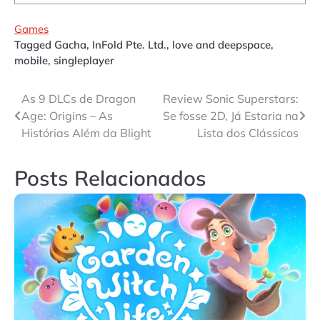
Games
Tagged
Gacha
,
InFold Pte. Ltd.
,
love and deepspace
,
mobile
,
singleplayer
Navegação
As 9 DLCs de Dragon
Review Sonic Superstars:
Age: Origins – As
Se fosse 2D, Já Estaria na
de
Histórias Além da Blight
Lista dos Clássicos
Post
Posts Relacionados