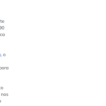
te
90
ica
,
o
bora
to
 nos
o