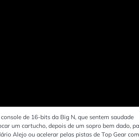
 console de 16-bits da Big N, que sentem saudade
ocar um cartucho, depois de um sopro bem dado, p
rio Alejo ou acelerar pelas pistas de Top Gear com