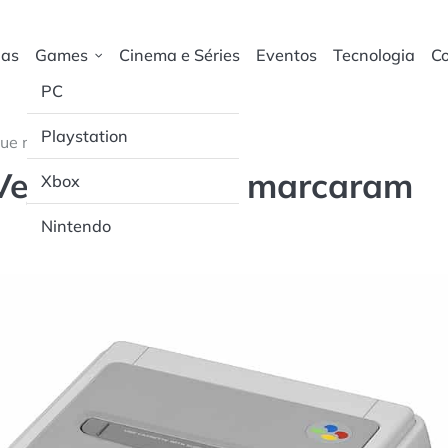
ias
Games
Cinema e Séries
Eventos
Tecnologia
Co
PC
Playstation
s que marcaram época
Veja títulos que marcaram
Xbox
Nintendo