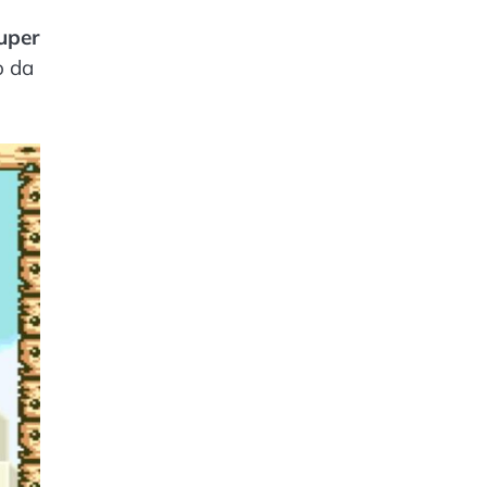
uper
o da